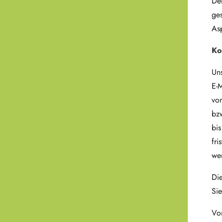
Der
ge
As
Ko
Un
E-
von
bzw
bis
fri
we
Die
Sie
Vo