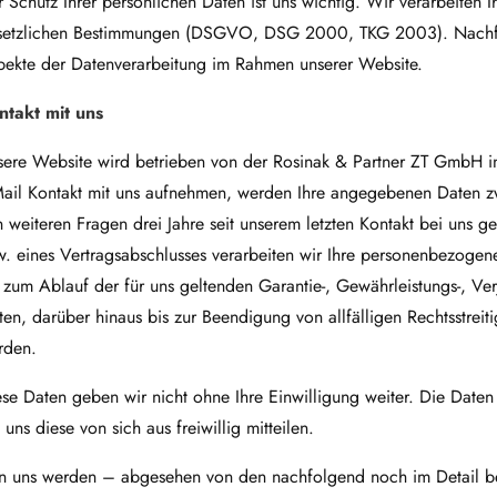
 Schutz Ihrer persönlichen Daten ist uns wichtig. Wir verarbeiten 
setzlichen Bestimmungen (DSGVO, DSG 2000, TKG 2003). Nachfolg
pekte der Datenverarbeitung im Rahmen unserer Website.
ntakt mit uns
sere Website wird betrieben von der Rosinak & Partner ZT GmbH 
Mail Kontakt mit uns aufnehmen, werden Ihre angegebenen Daten z
 weiteren Fragen drei Jahre seit unserem letzten Kontakt bei uns g
. eines Vertragsabschlusses verarbeiten wir Ihre personen­bezoge
 zum Ablauf der für uns geltenden Garantie-, Gewährleistungs-, Ver
sten, darüber hinaus bis zur Beendigung von allfälligen Rechts­strei
rden.
se Daten geben wir nicht ohne Ihre Einwilligung weiter. Die Daten
 uns diese von sich aus freiwillig mitteilen.
n uns werden – abgesehen von den nachfolgend noch im Detail be