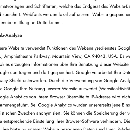
matvorlagen und Schriftarten, welche das Endgerät des Website-Be
 speichert. Webfonts werden lokal auf unserer Website gespeichert
enübermittlung an Dritte kommt.
b-Analyse
sere Website verwendet Funktionen des Webanalysedienstes Google
c., Amphietheatre Parkway, Mountain View, CA 94043, USA. Es wer
okies erzeugten Informationen über Ihre Benutzung dieser Website
ogle übertragen und dort gespeichert. Google verarbeitet Ihre Da
ivacy Shield unterworfen. Durch die Verwendung von Google Analyt
ss Google Ihre Nutzung unserer Website auswertet (Websiteaktivit
gle Analytics von Ihrem Browser übermittelte IP-Adresse wird nic
sammengeführt. Bei Google Analytics wurden unsererseits jene Ein
tistischen Zwecken anonymisiert. Sie können die Speicherung der 
e entsprechende Einstellung Ihrer Browser-Software verhindern. D
f Ihre Nutzung unserer Website bezogenen Daten (und Ihrer IP-Adr