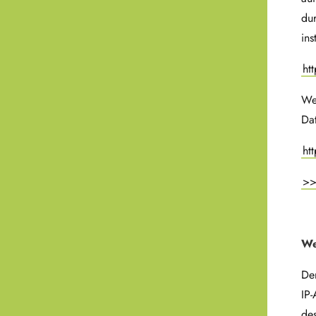
dur
ins
ht
We
Da
ht
>>
We
De
IP-
des