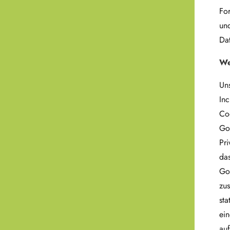
For
und
Dat
We
Un
In
Co
Go
Pr
da
Goo
zu
sta
ein
au