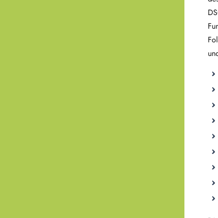
DSG
Fun
Fol
un