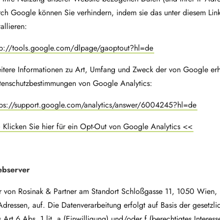
ch Google können Sie verhindern, indem sie das unter diesem Link
tallieren:
tp://tools.google.com/dlpage/gaoptout?hl=de
itere Informationen zu Art, Umfang und Zweck der von Google erh
tenschutzbestimmungen von Google Analytics:
tps://support.google.com/analytics/answer/6004245?hl=de
 Klicken Sie hier für ein Opt-Out von Google Analytics <<
bserver
r von Rosinak & Partner am Standort Schloßgasse 11, 1050 Wien, b
Adressen, auf. Die Datenverarbeitung erfolgt auf Basis der geset
 Art 6 Abs. 1 lit. a (Einwilligung) und/oder f (berechtigtes Inter