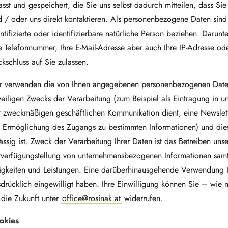
asst und gespeichert, die Sie uns selbst dadurch mitteilen, dass S
 / oder uns direkt kontaktieren. Als personenbezogene Daten sind a
ntifizierte oder identifizierbare natürliche Person beziehen. Darunt
e Telefonnummer, Ihre E-Mail-Adresse aber auch Ihre IP-Adresse od
kschluss auf Sie zulassen.
r verwenden die von Ihnen angegebenen personenbezogenen Daten 
eiligen Zwecks der Verarbeitung (zum Beispiel als Eintragung in u
r zweckmäßigen geschäftlichen Kommunikation dient, eine Newslet
e Ermöglichung des Zugangs zu bestimmten Informationen) und di
ässig ist. Zweck der Verarbeitung Ihrer Daten ist das Betreiben uns
rverfügungs­tellung von unternehmensbezogenen Informationen samt
igkeiten und Leistungen. Eine darüberhinausgehende Verwendung Ihre
drücklich eingewilligt haben. Ihre Einwilligung können Sie – wie na
 die Zukunft unter
office@rosinak.at
widerrufen.
okies