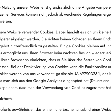
e Nutzung unserer Website ist grundsätzlich ohne Angabe von pe
nzelner Services können sich jedoch abweichende Regelungen ergeb
weisen.
ere Website verwendet Cookies. Dabei handelt es sich um kleine Te
dgerät abgelegt werden. Sie richten keinen Schaden an Ihrem Endg
ebot nutzerfreundlich zu gestalten. Einige Cookies bleiben auf Ih
es ermöglicht uns, Ihren Browser beim nächsten Besuch wiederzue
 Ihren Browser so einrichten, dass er Sie über das Setzen von Cooki
assen. Bei der Deaktivierung von Cookies kann die Funktionalität u
kies werden von uns verwendet: ga-disable-UA-69790323-1, das ist
s man sich aus den Google Analytics outgeopted hat (Dauer: endlos
s speichert, dass man der Verwendung von Cookies zugestimmt hat
bfonts
fonts gewährleisten das einheitliche Erscheinungsbild einer Webse