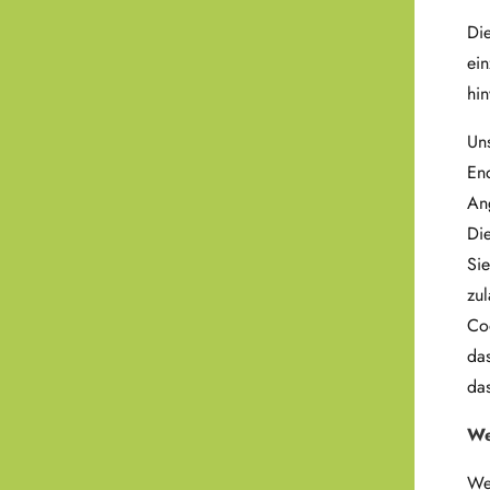
Di
ei
hin
Uns
En
Ang
Di
Sie
zul
Coo
das
da
We
Web