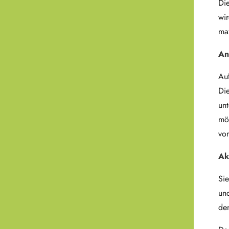
Die
wir
ma
An
Auf
Die
unt
mög
von
Ak
Sie
und
den