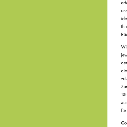
erf
und
ide
Ihr
Rüc
Wi
jew
de
di
zul
Zu
Tät
aus
für
Co