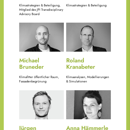
Klimastrategien & Beteiligung,
Klimastrategien & Beteiligung
Mitglied des JPI Transdisciplinary
Advisory Board
Bild
Bild
Michael
Roland
Bruneder
Kranabeter
Klimafitter öffentlicher Raum,
Klimaanalysen, Modellierungen
Fassadenbegrünung
& Simulationen
Bild
Bild
Jürgen
Anna Hämmerle