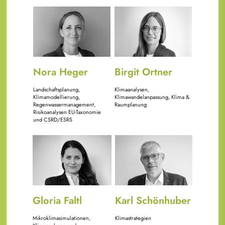
Bild
Bild
Nora Heger
Birgit Ortner
Landschaftsplanung,
Klimaanalysen,
Klimamodellierung,
Klimawandelanpassung, Klima &
Regenwassermanagement,
Raumplanung
Risikoanalysen EU-Taxonomie
und CSRD/ESRS
Bild
Bild
Gloria Faltl
Karl Schönhuber
Mikroklimasimulationen,
Klimastrategien