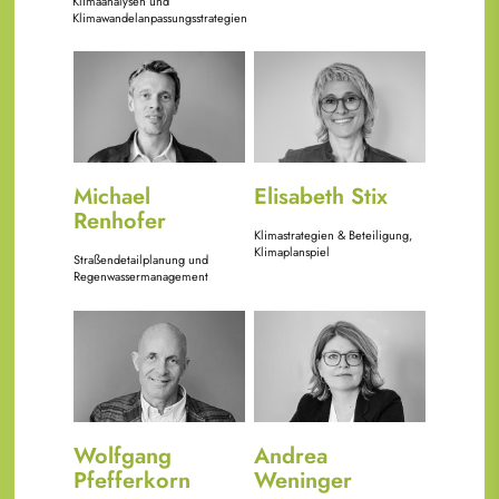
Klimaanalysen und
Klimawandelanpassungsstrategien
Bild
Bild
Michael
Elisabeth Stix
Renhofer
Klimastrategien & Beteiligung,
Klimaplanspiel
Straßendetailplanung und
Regenwassermanagement
Bild
Bild
Wolfgang
Andrea
Pfefferkorn
Weninger