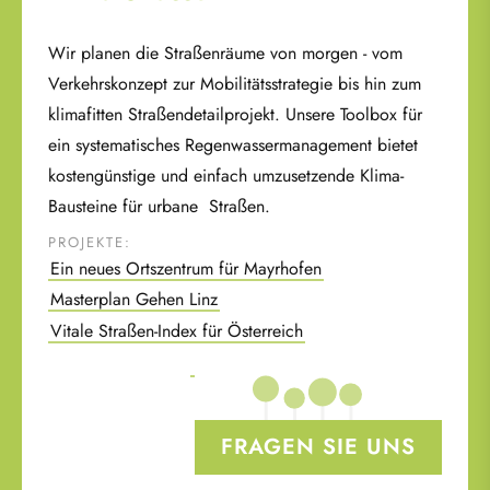
Wir planen die Straßenräume von morgen - vom
Verkehrskonzept zur Mobilitätsstrategie bis hin zum
klimafitten Straßendetailprojekt. Unsere Toolbox für
ein systematisches Regenwassermanagement bietet
kostengünstige und einfach umzusetzende Klima-
Wir machen Ihre Stadt
Bausteine für urbane Straßen.
klimafit
PROJEKTE:
Ein neues Ortszentrum für Mayrhofen
Masterplan Gehen Linz
KLIMA-PLANUNG UND BERATUNG
Vitale Straßen-Index für Österreich
FÜR STÄDTE, GEMEINDEN UND
PRIVATE
FRAGEN SIE UNS