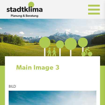
Direkt
Bild
zum
Inhalt
Main Image 3
BILD
BILD