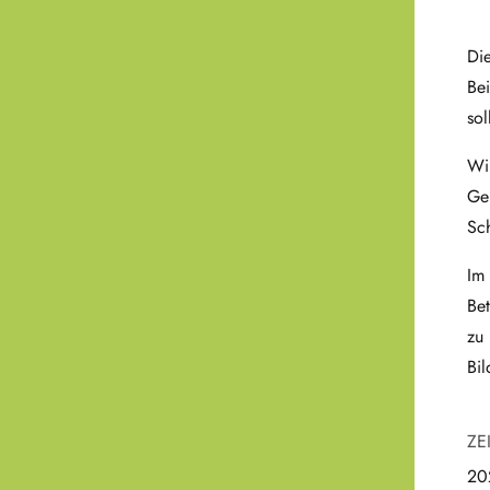
Di
Bei
sol
Wi
Ge
Sc
Im
Bet
zu
Bi
ZE
20