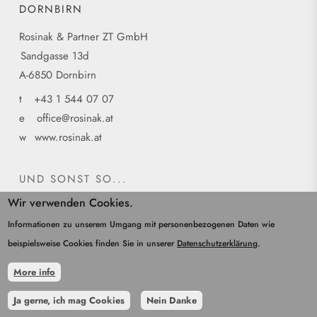
DORNBIRN
Rosinak & Partner ZT GmbH
Sandgasse 13d
A-6850 Dornbirn
t
+43 1 544 07 07
e
office@rosinak.at
w
www.rosinak.at
UND SONST SO...
Wir verwenden Cookies.
Home
Kontakt
Informationen zu unserem Umgang mit personenbezogenen Daten wie
Impressum
beispielsweise Cookies finden Sie in unserer
Datenschutzerklärung
.
Datenschutz
More info
Ja gerne, ich mag Cookies
Nein Danke