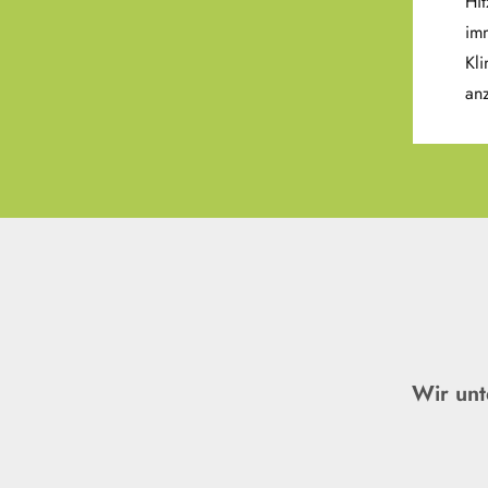
Hi
imm
Kl
an
Wir unt